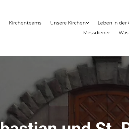
Kirchenteams
Unsere Kirchen
Leben in der
Messdiener
Was
ebastian und St. 