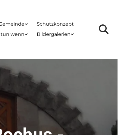
 Gemeinde
Schutzkonzept
 tun wenn
Bildergalerien
Rochus -