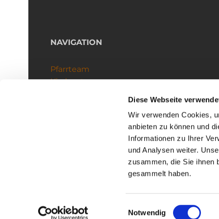
NAVIGATION
Pfarrteam
Kirchenteams
Schutzkonzept
Diese Webseite verwende
Wir verwenden Cookies, um
anbieten zu können und di
Informationen zu Ihrer Ve
und Analysen weiter. Unse
zusammen, die Sie ihnen b
I
gesammelt haben.
Einwilligungsauswahl
Notwendig