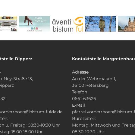
tstelle Dipperz
Kontaktstelle Margretenha
e
Adresse
-Ney-Straße 13,
An der Wehrmauer 1,
Dipperz
36100 Petersberg
Telefon
232
0661-63626
E-Mail
.vorderrhoen@bistum-fulda.de
pfarrei.vorderrhoen@bistum-f
ten:
Bürozeiten:
h u. Freitag: 08:30-10:30 Uhr
Montag, Mittwoch und Freita
tag: 15:00-18:00 Uhr
08:30-10:30 Uhr