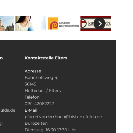
un
Kontaktstelle Elters
Adresse
Bahnhofsweg 4,
36145
Hofbieber / Elters
Telefon
0151-42062227
ulda.de
E-Mail
pfarrei.vorderrhoen@bistum-fulda.de
g:
Bürozeiten:
Dienstag: 16:30-17:30 Uhr