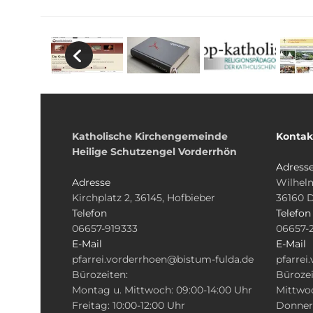
Katholische Kirchengemeinde
Kontak
Heilige Schutzengel Vorderrhön
Adress
Adresse
Wilhelm
Kirchplatz 2, 36145, Hofbieber
36160 
Telefon
Telefon
06657-919333
06657-
E-Mail
E-Mail
pfarrei.vorderrhoen@bistum-fulda.de
pfarrei
Bürozeiten:
Bürozei
Montag u. Mittwoch: 09:00-14:00 Uhr
Mittwoc
Freitag: 10:00-12:00 Uhr
Donners