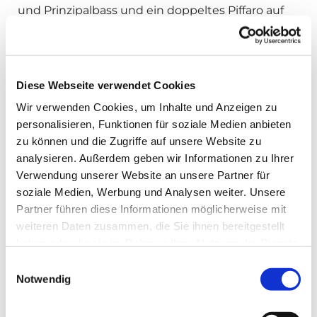
und Prinzipalbass und ein doppeltes Piffaro auf
erweiterter Lade neu hinzugefügt, so dass die
Orgel nun 18 Register besaß. Die vorher rein
mechanische Traktur (Verbindung der Tasten zu
den Pfeifen) wurde mit Elektromagneten
Diese Webseite verwendet Cookies
versehen. – Die Orgel wurde seit 1972 eine
Wir verwenden Cookies, um Inhalte und Anzeigen zu
Zeitlang durch Klaus Gabriel, Petersberg,
personalisieren, Funktionen für soziale Medien anbieten
betreut. – Nach fast hundertjähriger Nutzung
zu können und die Zugriffe auf unsere Website zu
waren inzwischen viele Teile schadhaft
analysieren. Außerdem geben wir Informationen zu Ihrer
geworden, so dass durchgreifende Arbeiten
Verwendung unserer Website an unsere Partner für
erforderlich geworden waren.
soziale Medien, Werbung und Analysen weiter. Unsere
Partner führen diese Informationen möglicherweise mit
weiteren Daten zusammen, die Sie ihnen bereitgestellt
haben oder die sie im Rahmen Ihrer Nutzung der Dienste
gesammelt haben.
Einwilligungsauswahl
Über den Orgelbauer Fritz
Notwendig
Clewing