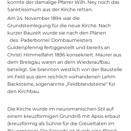
konnte der damalige Pfarrer Wilh. Ney noch das
Sank­tissimum aus der Kirche retten.
Am 24. November 1894 war die
Grundsteinlegung für die neue Kirche. Nach
kurzer Bauzeit wurde sie nach den Plänen
des Paderborner Dombaumeisters
Guldenpfennig fertiggestellt und bereits an
Christi Himmelfahrt 1896 konse­kriert. Maurer aus
dem Breisgau waren an dem Wiederaufbau
beteiligt. Sie brannten westlich von der Baustelle
im Feld aus dem reichlich vorhandenen Lehm
Backsteine, sogenannte „Feldbrandsteine“ für
den Kirchbau.
Die Kirche wurde im neuromanischen Stil auf
einem kreuz­förmigen Grundriß mit Apsis erbaut
(kreuz­förmig als Sühne für die Greueltaten im
Bau­ernkrieg). Die Fassade ist durch eine Blend­