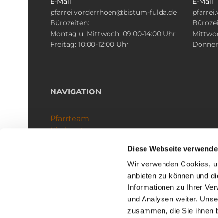
E-Mail
E-Mail
pfarrei.vorderrhoen@bistum-fulda.de
pfarrei
Bürozeiten:
Bürozei
Montag u. Mittwoch: 09:00-14:00 Uhr
Mittwoc
Freitag: 10:00-12:00 Uhr
Donners
NAVIGATION
Pfarrteam
Kirchenteams
Schutzkonzept
Diese Webseite verwende
Wir verwenden Cookies, um
anbieten zu können und di
Informationen zu Ihrer Ve
und Analysen weiter. Unse
zusammen, die Sie ihnen b
I