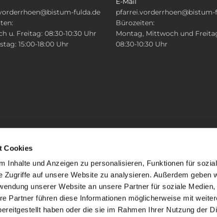
E-Mail
.vorderrhoen@bistum-fulda.de
pfarrei.vorderrhoen@bistum-f
ten:
Bürozeiten:
h u. Freitag: 08:30-10:30 Uhr
Montag, Mittwoch und Freita
tag: 15:00-18:00 Uhr
08:30-10:30 Uhr
t Cookies
 Inhalte und Anzeigen zu personalisieren, Funktionen für sozia
e Zugriffe auf unsere Website zu analysieren. Außerdem geben w
rwendung unserer Website an unsere Partner für soziale Medien
re Partner führen diese Informationen möglicherweise mit weite
ereitgestellt haben oder die sie im Rahmen Ihrer Nutzung der D
mpressum
Datenschutzerklärung
ChurchDesk-Lo