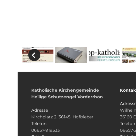
Katholische Kirchengemeinde
Kontak
Heilige Schutzengel Vorderrhön
Adress
Adresse
Wilhelm
Kirchplatz 2, 36145, Hofbieber
36160 
Telefon
Telefon
06657-919333
06657-