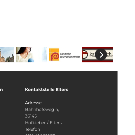
un
Kontaktstelle Elters
Adresse
Bahnhofsweg 4,
36145
Hofbieber / Elters
Telefon