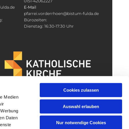
0151-42062227
ulda.de
E-Mail
pfarrei.vorderrhoen@bistum-fulda.de
g:
Bürozeiten:
Dienstag: 16:30-17:30 Uhr
Cookies zulassen
le Medien
ir
Auswahl erlauben
, Werbung
ren Daten
Nur notwendige Cookies
ienste
gin