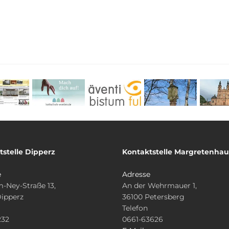
tstelle Dipperz
Kontaktstelle Margretenha
e
Adresse
-Ney-Straße 13,
An der Wehrmauer 1,
Dipperz
36100 Petersberg
Telefon
232
0661-63626