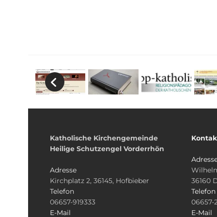
Katholische Kirchengemeinde
Kontak
Heilige Schutzengel Vorderrhön
Adress
Adresse
Wilhelm
Kirchplatz 2, 36145, Hofbieber
36160 
Telefon
Telefon
06657-919333
06657-
E-Mail
E-Mail