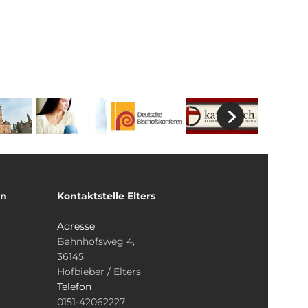
un
Kontaktstelle Elters
Adresse
Bahnhofsweg 4,
36145
Hofbieber / Elters
Telefon
0151-42062227