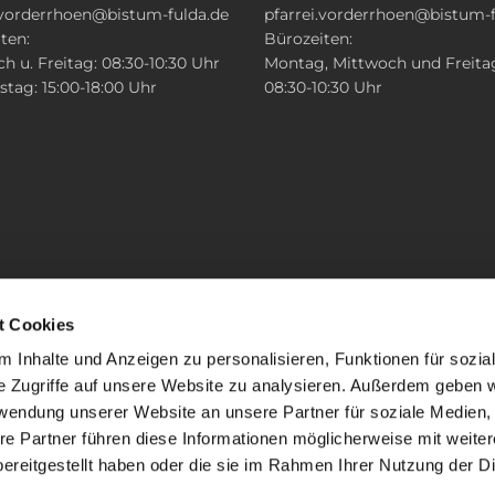
.vorderrhoen@bistum-fulda.de
pfarrei.vorderrhoen@bistum-f
ten:
Bürozeiten:
h u. Freitag: 08:30-10:30 Uhr
Montag, Mittwoch und Freita
tag: 15:00-18:00 Uhr
08:30-10:30 Uhr
t Cookies
 Inhalte und Anzeigen zu personalisieren, Funktionen für sozia
e Zugriffe auf unsere Website zu analysieren. Außerdem geben w
rwendung unserer Website an unsere Partner für soziale Medien
re Partner führen diese Informationen möglicherweise mit weite
ereitgestellt haben oder die sie im Rahmen Ihrer Nutzung der D
mpressum
Datenschutzerklärung
ChurchDesk-Lo