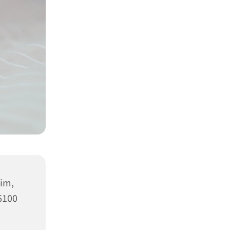
im,
6100