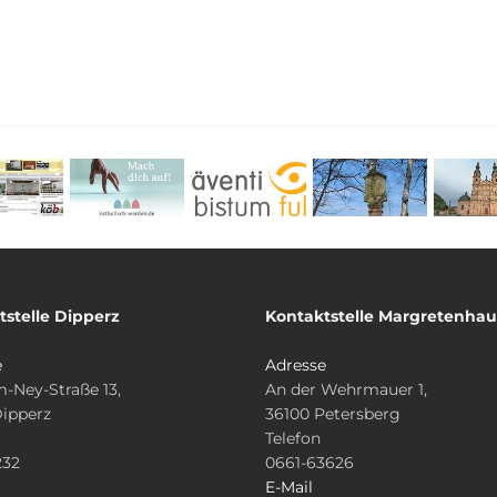
tstelle Dipperz
Kontaktstelle Margretenha
e
Adresse
-Ney-Straße 13,
An der Wehrmauer 1,
Dipperz
36100 Petersberg
Telefon
232
0661-63626
E-Mail