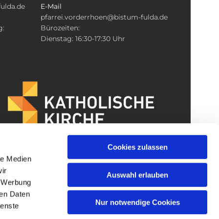
ulda.de
E-Mail
pfarrei.vorderrhoen@bistum-fulda.de
g:
Bürozeiten:
Dienstag: 16:30-17:30 Uhr
Cookies zulassen
le Medien
ir
Auswahl erlauben
, Werbung
ren Daten
Nur notwendige Cookies
ienste
gin