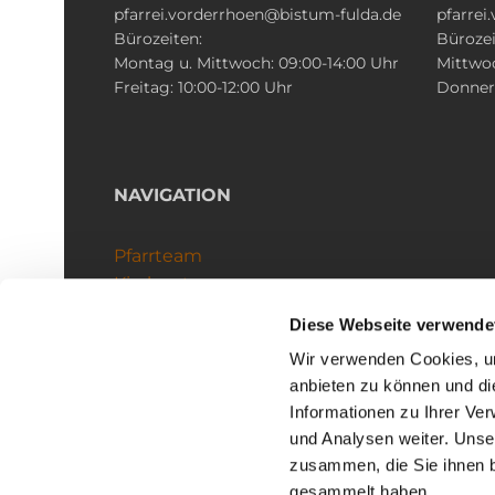
pfarrei.vorderrhoen@bistum-fulda.de
pfarrei
Bürozeiten:
Bürozei
Montag u. Mittwoch: 09:00-14:00 Uhr
Mittwoc
Freitag: 10:00-12:00 Uhr
Donners
NAVIGATION
Pfarrteam
Kirchenteams
Schutzkonzept
Diese Webseite verwende
Wir verwenden Cookies, um
anbieten zu können und di
Informationen zu Ihrer Ve
und Analysen weiter. Unse
zusammen, die Sie ihnen b
I
gesammelt haben.