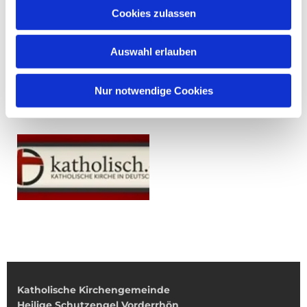
Cookies zulassen
Auswahl erlauben
Nur notwendige Cookies
Katholische Kirchengemeinde
Heilige Schutzengel Vorderrhön