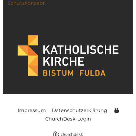
Schutzkonzept
Impressum
Datenschutzerklärung
ChurchDesk-Login