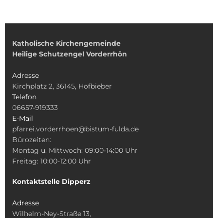
Katholische Kirchengemeinde
Heilige Schutzengel Vorderrhön
Adresse
Kirchplatz 2, 36145, Hofbieber
Telefon
06657-919333
E-Mail
pfarrei.vorderrhoen@bistum-fulda.de
Bürozeiten:
Montag u. Mittwoch: 09:00-14:00 Uhr
Freitag: 10:00-12:00 Uhr
Kontaktstelle Dipperz
Adresse
Wilhelm-Ney-Straße 13,