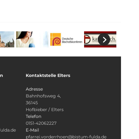
un
Kontaktstelle Elters
Adresse
Bahnhofsweg 4,
36145
Hofbieber / Elters
Telefon
0151-42062227
ulda.de
E-Mail
pfarrei.vorderrhoen@bistum-fulda.de