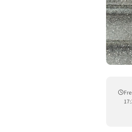
Fre
17: