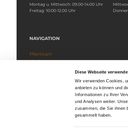
Montag u. Mittwoch: 09:00-14:00 Uhr
Mittwoc
Freitag: 10:00-12:00 Uhr
Donners
NAVIGATION
Pfarrteam
Kirchenteams
Schutzkonzept
Diese Webseite verwende
Wir verwenden Cookies, um
anbieten zu können und di
Informationen zu Ihrer Ve
und Analysen weiter. Unse
zusammen, die Sie ihnen b
I
gesammelt haben.