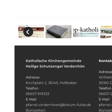
Katholische Kirchengemeinde
Kontak
Heilige Schutzengel Vorderrhön
Adress
Adresse
Wilhelm
Kirchplatz 2, 36145, Hofbieber
36160 
Telefon
Telefon
06657-919333
06657-
E-Mail
E-Mail
pfarrei.vorderrhoen@bistum-fulda.de
pfarrei
Bürozeiten:
Bürozei