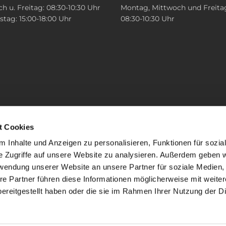
h u. Freitag: 08:30-10:30 Uhr
Montag, Mittwoch und Freita
tag: 15:00-18:00 Uhr
08:30-10:30 Uhr
t Cookies
 Inhalte und Anzeigen zu personalisieren, Funktionen für sozia
e Zugriffe auf unsere Website zu analysieren. Außerdem geben w
rwendung unserer Website an unsere Partner für soziale Medien
re Partner führen diese Informationen möglicherweise mit weite
ereitgestellt haben oder die sie im Rahmen Ihrer Nutzung der D
mpressum
Datenschutzerklärung
ChurchDesk-Lo