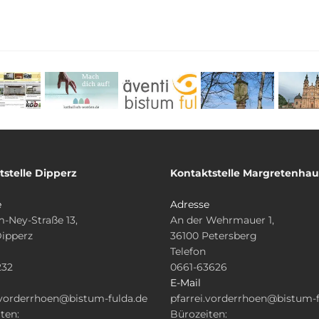
tstelle Dipperz
Kontaktstelle Margretenha
e
Adresse
-Ney-Straße 13,
An der Wehrmauer 1,
Dipperz
36100 Petersberg
Telefon
232
0661-63626
E-Mail
.vorderrhoen@bistum-fulda.de
pfarrei.vorderrhoen@bistum-f
ten:
Bürozeiten: