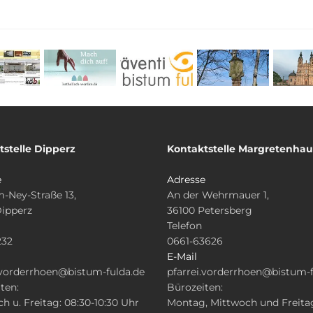
tstelle Dipperz
Kontaktstelle Margretenha
e
Adresse
-Ney-Straße 13,
An der Wehrmauer 1,
Dipperz
36100 Petersberg
Telefon
232
0661-63626
E-Mail
.vorderrhoen@bistum-fulda.de
pfarrei.vorderrhoen@bistum-f
ten:
Bürozeiten:
h u. Freitag: 08:30-10:30 Uhr
Montag, Mittwoch und Freita