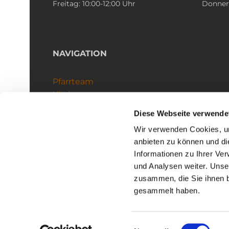
Freitag: 10:00-12:00 Uhr
Donners
NAVIGATION
Pfarrteam
Kirchenteams
Schutzkonzept
Diese Webseite verwende
Wir verwenden Cookies, um
anbieten zu können und di
Informationen zu Ihrer Ve
und Analysen weiter. Unse
zusammen, die Sie ihnen b
I
gesammelt haben.
Einwilligungsauswahl