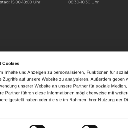
tag: 15:00-18:00 Uhr
08:30-10:30 Uhr
t Cookies
 Inhalte und Anzeigen zu personalisieren, Funktionen für sozia
e Zugriffe auf unsere Website zu analysieren. Außerdem geben w
rwendung unserer Website an unsere Partner für soziale Medien
re Partner führen diese Informationen möglicherweise mit weite
ereitgestellt haben oder die sie im Rahmen Ihrer Nutzung der D
mpressum
Datenschutzerklärung
ChurchDesk-Lo