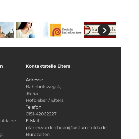
un
Kontaktstelle Elters
Adresse
Bahnhofsweg 4,
36145
Hofbieber / Elters
Telefon
0151-42062227
ulda.de
E-Mail
pfarrei.vorderrhoen@bistum-fulda.de
g:
Bürozeiten: