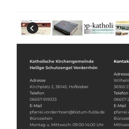
Katholische Kirchengemeinde
Kontak
Heilige Schutzengel Vorderrhön
Adress
Adresse
Wilhelm
Kirchplatz 2, 36145, Hofbieber
36160 
Telefon
Telefon
06657-919333
06657-
E-Mail
E-Mail
pfarrei.vorderrhoen@bistum-fulda.de
pfarrei
Bürozeiten:
Bürozei
Montag u. Mittwoch: 09:00-14:00 Uhr
Mittwoc