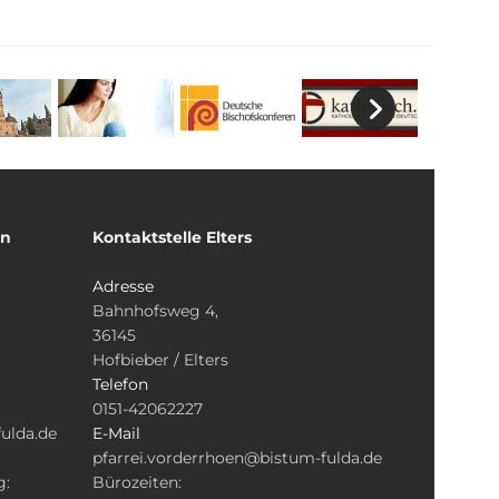
un
Kontaktstelle Elters
Adresse
Bahnhofsweg 4,
36145
Hofbieber / Elters
Telefon
0151-42062227
ulda.de
E-Mail
pfarrei.vorderrhoen@bistum-fulda.de
g:
Bürozeiten: