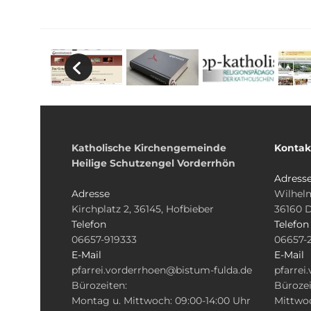
Katholische Kirchengemeinde
Kontak
Heilige Schutzengel Vorderrhön
Adress
Adresse
Wilhelm
Kirchplatz 2, 36145, Hofbieber
36160 
Telefon
Telefon
06657-919333
06657-
E-Mail
E-Mail
pfarrei.vorderrhoen@bistum-fulda.de
pfarrei
Bürozeiten:
Bürozei
Montag u. Mittwoch: 09:00-14:00 Uhr
Mittwoc