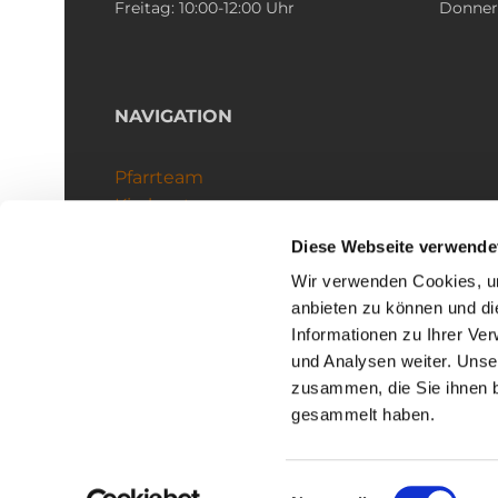
Freitag: 10:00-12:00 Uhr
Donners
NAVIGATION
Pfarrteam
Kirchenteams
Schutzkonzept
Diese Webseite verwende
Wir verwenden Cookies, um
anbieten zu können und di
Informationen zu Ihrer Ve
und Analysen weiter. Unse
zusammen, die Sie ihnen b
I
gesammelt haben.
Einwilligungsauswahl