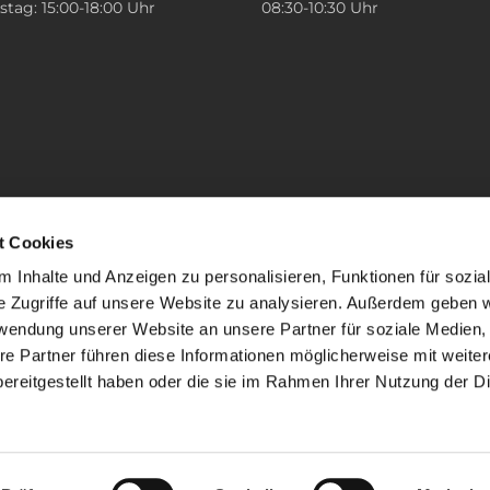
tag: 15:00-18:00 Uhr
08:30-10:30 Uhr
t Cookies
 Inhalte und Anzeigen zu personalisieren, Funktionen für sozia
e Zugriffe auf unsere Website zu analysieren. Außerdem geben w
rwendung unserer Website an unsere Partner für soziale Medien
re Partner führen diese Informationen möglicherweise mit weite
ereitgestellt haben oder die sie im Rahmen Ihrer Nutzung der D
mpressum
Datenschutzerklärung
ChurchDesk-Lo