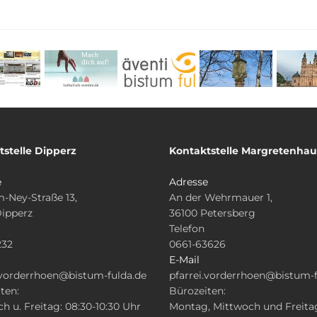
tstelle Dipperz
Kontaktstelle Margretenha
e
Adresse
-Ney-Straße 13,
An der Wehrmauer 1,
Dipperz
36100 Petersberg
Telefon
232
0661-63626
E-Mail
.vorderrhoen@bistum-fulda.de
pfarrei.vorderrhoen@bistum-f
ten:
Bürozeiten:
h u. Freitag: 08:30-10:30 Uhr
Montag, Mittwoch und Freita