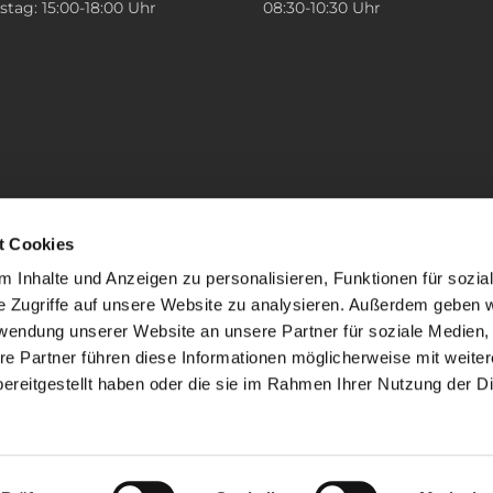
tag: 15:00-18:00 Uhr
08:30-10:30 Uhr
t Cookies
 Inhalte und Anzeigen zu personalisieren, Funktionen für sozia
e Zugriffe auf unsere Website zu analysieren. Außerdem geben w
rwendung unserer Website an unsere Partner für soziale Medien
re Partner führen diese Informationen möglicherweise mit weite
ereitgestellt haben oder die sie im Rahmen Ihrer Nutzung der D
mpressum
Datenschutzerklärung
ChurchDesk-Lo