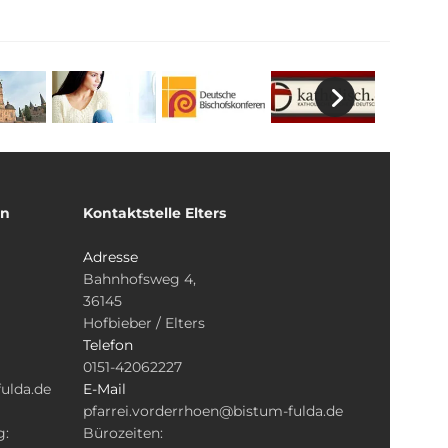
un
Kontaktstelle Elters
Adresse
Bahnhofsweg 4,
36145
Hofbieber / Elters
Telefon
0151-42062227
ulda.de
E-Mail
pfarrei.vorderrhoen@bistum-fulda.de
g:
Bürozeiten: