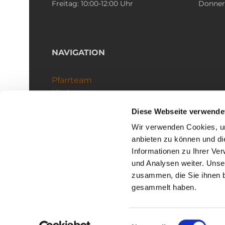
Freitag: 10:00-12:00 Uhr
Donners
NAVIGATION
Pfarrteam
Kirchenteams
Schutzkonzept
Diese Webseite verwende
Wir verwenden Cookies, um
anbieten zu können und di
Informationen zu Ihrer Ve
und Analysen weiter. Unse
zusammen, die Sie ihnen b
I
gesammelt haben.
Einwilligungsauswahl