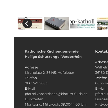
Katholische Kirchengemeinde
Kontak
Heilige Schutzengel Vorderrhön
Adress
Adresse
Wilhelm
Kirchplatz 2, 36145, Hofbieber
36160 
Telefon
Telefon
06657-919333
06657-
E-Mail
E-Mail
pfarrei.vorderrhoen@bistum-fulda.de
pfarrei
Bürozeiten:
Bürozei
Montag u. Mittwoch: 09:00-14:00 Uhr
Mittwoc