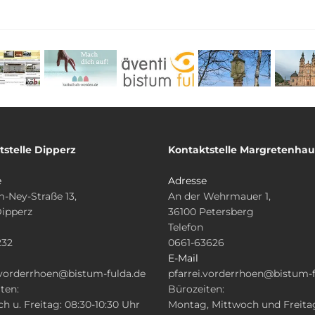
tstelle Dipperz
Kontaktstelle Margretenha
e
Adresse
-Ney-Straße 13,
An der Wehrmauer 1,
Dipperz
36100 Petersberg
Telefon
232
0661-63626
E-Mail
.vorderrhoen@bistum-fulda.de
pfarrei.vorderrhoen@bistum-f
ten:
Bürozeiten:
h u. Freitag: 08:30-10:30 Uhr
Montag, Mittwoch und Freita