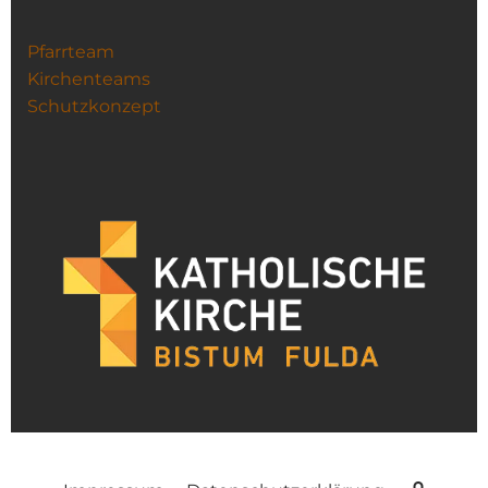
Pfarrteam
Kirchenteams
Schutzkonzept