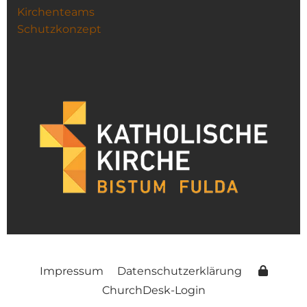
Kirchenteams
Schutzkonzept
Impressum
Datenschutzerklärung
ChurchDesk-Login