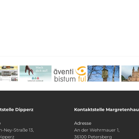
tstelle Dipperz
Kontaktstelle Margretenha
e
Adresse
-Ney-Straße 13,
An der Wehrmauer 1,
Dipperz
36100 Petersberg