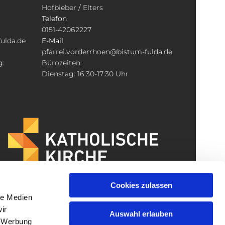
Hofbieber / Elters
Telefon
0151-42062227
ulda.de
E-Mail
pfarrei.vorderrhoen@bistum-fulda.de
g:
Bürozeiten:
Dienstag: 16:30-17:30 Uhr
Cookies zulassen
le Medien
ir
Auswahl erlauben
, Werbung