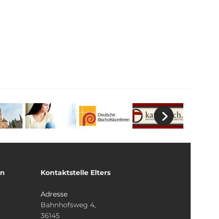
un
Kontaktstelle Elters
Adresse
Bahnhofsweg 4,
36145