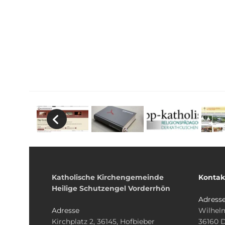
Katholische Kirchengemeinde
Kontak
Heilige Schutzengel Vorderrhön
Adress
Adresse
Wilhelm
Kirchplatz 2, 36145, Hofbieber
36160 