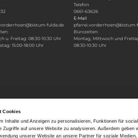
Telefon
232
0661-63626
E-Mail
.vorderrhoen@bistum-fulda.de
pfarrei.vorderrhoen@bistum-f
ten:
Bürozeiten:
h u. Freitag: 08:30-10:30 Uhr
Montag, Mittwoch und Freita
tag: 15:00-18:00 Uhr
08:30-10:30 Uhr
t Cookies
 Inhalte und Anzeigen zu personalisieren, Funktionen für sozia
e Zugriffe auf unsere Website zu analysieren. Außerdem geben w
rwendung unserer Website an unsere Partner für soziale Medien