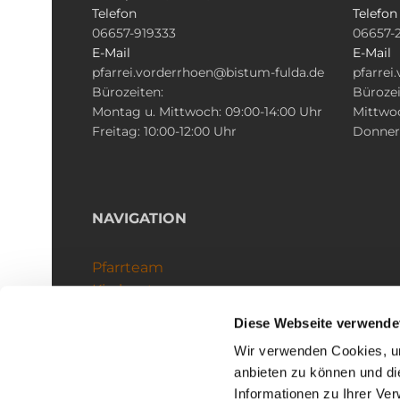
Telefon
Telefon
06657-919333
06657-
E-Mail
E-Mail
pfarrei.vorderrhoen@bistum-fulda.de
pfarrei
Bürozeiten:
Bürozei
Montag u. Mittwoch: 09:00-14:00 Uhr
Mittwoc
Freitag: 10:00-12:00 Uhr
Donners
NAVIGATION
Pfarrteam
Kirchenteams
Schutzkonzept
Diese Webseite verwende
Wir verwenden Cookies, um
anbieten zu können und di
Informationen zu Ihrer Ve