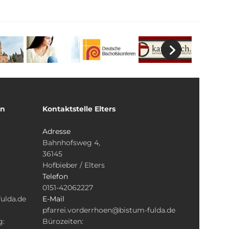
un
Kontaktstelle Elters
Adresse
Bahnhofsweg 4,
36145
Hofbieber / Elters
Telefon
0151-42062227
ulda.de
E-Mail
pfarrei.vorderrhoen@bistum-fulda.de
g:
Bürozeiten: