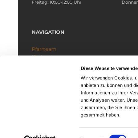
Freitag: 10:00-12:00 Uhr
Donners
NAVIGATION
Pfarrteam
Kirchenteams
Schutzkonzept
Diese Webseite verwende
Wir verwenden Cookies, um
anbieten zu können und di
Informationen zu Ihrer Ve
und Analysen weiter. Unse
zusammen, die Sie ihnen b
I
gesammelt haben.
Einwilligungsauswahl