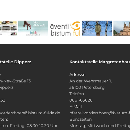
tstelle Dipperz
Kontaktstelle Margretenha
e
Adresse
-Ney-Straße 13,
An der Wehrmauer 1,
Dipperz
36100 Petersberg
Telefon
232
0661-63626
E-Mail
.vorderrhoen@bistum-fulda.de
pfarrei.vorderrhoen@bistum-f
ten:
Bürozeiten:
h u. Freitag: 08:30-10:30 Uhr
Montag, Mittwoch und Freita