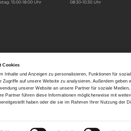
tag: 15:00-18:00 Uhr
08:30-10:30 Uhr
t Cookies
 Inhalte und Anzeigen zu personalisieren, Funktionen für sozia
e Zugriffe auf unsere Website zu analysieren. Außerdem geben w
rwendung unserer Website an unsere Partner für soziale Medien
re Partner führen diese Informationen möglicherweise mit weite
ereitgestellt haben oder die sie im Rahmen Ihrer Nutzung der D
mpressum
Datenschutzerklärung
ChurchDesk-Lo