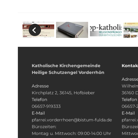
Katholische Kirchengemeinde
Kontak
Heilige Schutzengel Vorderrhön
Adress
Adresse
Wilhelm
Kirchplatz 2, 36145, Hofbieber
36160 
Telefon
Telefon
06657-919333
06657-
E-Mail
E-Mail
pfarrei.vorderrhoen@bistum-fulda.de
pfarrei
Bürozeiten:
Bürozei
Montag u. Mittwoch: 09:00-14:00 Uhr
Mittwoc