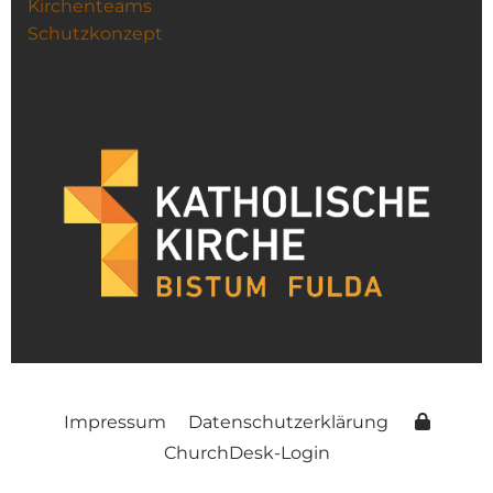
Kirchenteams
Schutzkonzept
Impressum
Datenschutzerklärung
ChurchDesk-Login