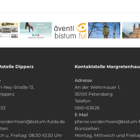
tstelle Dipperz
Kontaktstelle Margretenha
e
Adresse
-Ney-Straße 13,
An der Wehrmauer 1,
Dipperz
36100 Petersberg
Telefon
232
0661-63626
E-Mail
.vorderrhoen@bistum-fulda.de
pfarrei.vorderrhoen@bistum-f
ten:
Bürozeiten:
h u. Freitag: 08:30-10:30 Uhr
Montag, Mittwoch und Freita