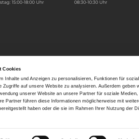
tag: 15:00-18:00 Uhr
08:30-10:30 Uhr
t Cookies
 Inhalte und Anzeigen zu personalisieren, Funktionen für sozia
e Zugriffe auf unsere Website zu analysieren. Außerdem geben w
rwendung unserer Website an unsere Partner für soziale Medien
re Partner führen diese Informationen möglicherweise mit weite
ereitgestellt haben oder die sie im Rahmen Ihrer Nutzung der D
mpressum
Datenschutzerklärung
ChurchDesk-Lo