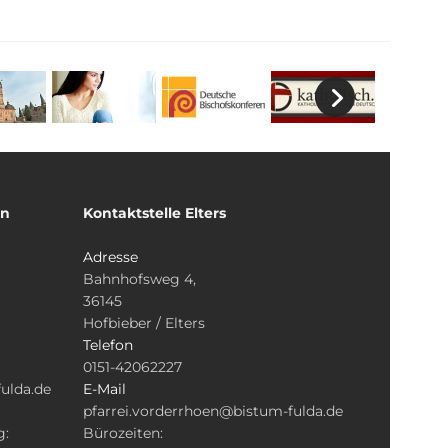
un
Kontaktstelle Elters
Adresse
Bahnhofsweg 4,
36145
Hofbieber / Elters
Telefon
0151-42062227
ulda.de
E-Mail
pfarrei.vorderrhoen@bistum-fulda.de
g:
Bürozeiten: