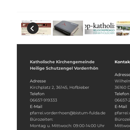
Katholische Kirchengemeinde
Kontak
Heilige Schutzengel Vorderrhön
Adress
Adresse
Wilhelm
Kirchplatz 2, 36145, Hofbieber
36160 
Telefon
Telefon
06657-919333
06657-
E-Mail
E-Mail
pfarrei.vorderrhoen@bistum-fulda.de
pfarrei
Bürozeiten:
Bürozei
Montag u. Mittwoch: 09:00-14:00 Uhr
Mittwoc