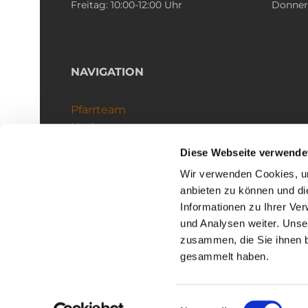
Freitag: 10:00-12:00 Uhr
Donners
NAVIGATION
Pfarrteam
Kirchenteams
Schutzkonzept
Diese Webseite verwende
Wir verwenden Cookies, um
anbieten zu können und di
Informationen zu Ihrer Ve
und Analysen weiter. Unse
zusammen, die Sie ihnen b
I
gesammelt haben.
Einwilligungsauswahl