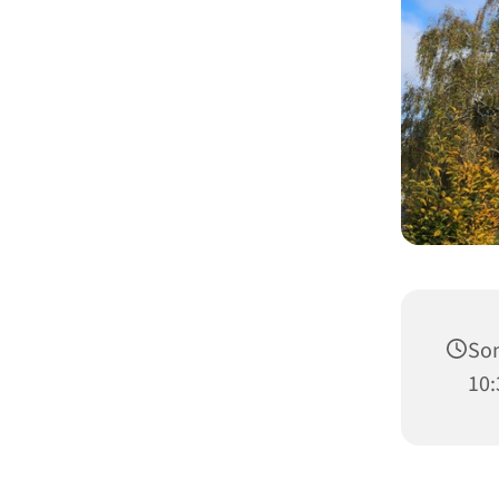
Son
10: