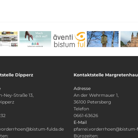
tstelle Dipperz
Kontaktstelle Margretenha
e
Adresse
-Ney-Straße 13,
An der Wehrmauer 1,
Dipperz
36100 Petersberg
Telefon
232
0661-63626
E-Mail
.vorderrhoen@bistum-fulda.de
pfarrei.vorderrhoen@bistum-f
ten:
Bürozeiten: