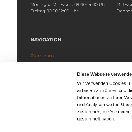
Montag u. Mittwoch: 09:00-14:00 Uhr
Mittwoc
Freitag: 10:00-12:00 Uhr
Donners
NAVIGATION
Pfarrteam
Kirchenteams
Schutzkonzept
Diese Webseite verwende
Wir verwenden Cookies, um
anbieten zu können und di
Informationen zu Ihrer Ve
und Analysen weiter. Unse
zusammen, die Sie ihnen b
I
gesammelt haben.