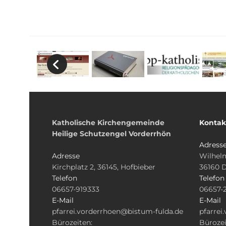
Katholische Kirchengemeinde
Kontak
Heilige Schutzengel Vorderrhön
Adress
Adresse
Wilhelm
Kirchplatz 2, 36145, Hofbieber
36160 
Telefon
Telefon
06657-919333
06657-
E-Mail
E-Mail
pfarrei.vorderrhoen@bistum-fulda.de
pfarrei
Bürozeiten:
Bürozei