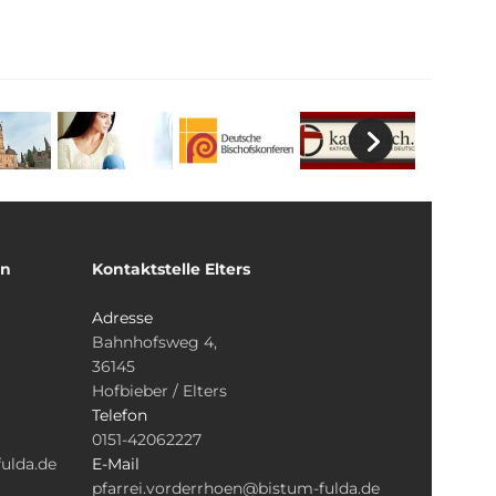
un
Kontaktstelle Elters
Adresse
Bahnhofsweg 4,
36145
Hofbieber / Elters
Telefon
0151-42062227
ulda.de
E-Mail
pfarrei.vorderrhoen@bistum-fulda.de