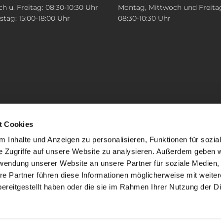
h u. Freitag: 08:30-10:30 Uhr
Montag, Mittwoch und Freita
tag: 15:00-18:00 Uhr
08:30-10:30 Uhr
t Cookies
 Inhalte und Anzeigen zu personalisieren, Funktionen für sozia
e Zugriffe auf unsere Website zu analysieren. Außerdem geben w
rwendung unserer Website an unsere Partner für soziale Medien
re Partner führen diese Informationen möglicherweise mit weite
ereitgestellt haben oder die sie im Rahmen Ihrer Nutzung der D
mpressum
Datenschutzerklärung
ChurchDesk-Lo