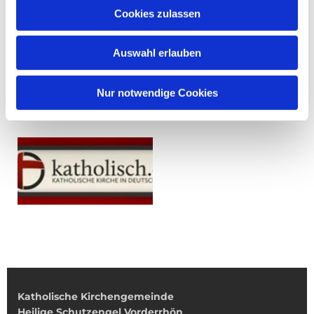
Cookies zulassen
Auswahl erlauben
Nur notwendige Cookies
Katholische Kirchengemeinde
Heilige Schutzengel Vorderrhön