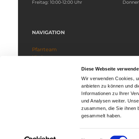
Freitag: 10:00-12:00 Uhr
Donners
NAVIGATION
Pfarrteam
Kirchenteams
Schutzkonzept
Diese Webseite verwende
Wir verwenden Cookies, um
anbieten zu können und di
Informationen zu Ihrer Ve
und Analysen weiter. Unse
zusammen, die Sie ihnen b
I
gesammelt haben.
Einwilligungsauswahl