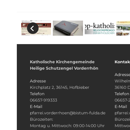
Katholische Kirchengemeinde
Kontak
Heilige Schutzengel Vorderrhön
Adress
Adresse
Wilhelm
Kirchplatz 2, 36145, Hofbieber
36160 
Telefon
Telefon
06657-919333
06657-
E-Mail
E-Mail
pfarrei.vorderrhoen@bistum-fulda.de
pfarrei
Bürozeiten:
Bürozei
Montag u. Mittwoch: 09:00-14:00 Uhr
Mittwoc