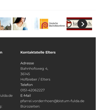
un
Kontaktstelle Elters
Adresse
Bahnhofsweg 4,
36145
Hofbieber / Elters
Telefon
0151-42062227
ulda.de
E-Mail
pfarrei.vorderrhoen@bistum-fulda.de
g:
Bürozeiten: