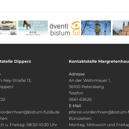
tstelle Dipperz
Kontaktstelle Margretenha
e
Adresse
-Ney-Straße 13,
An der Wehrmauer 1,
Dipperz
36100 Petersberg
Telefon
232
0661-63626
E-Mail
.vorderrhoen@bistum-fulda.de
pfarrei.vorderrhoen@bistum-f
ten:
Bürozeiten:
h u. Freitag: 08:30-10:30 Uhr
Montag, Mittwoch und Freita