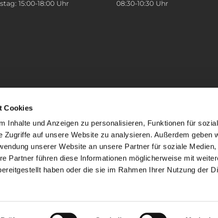
tag: 15:00-18:00 Uhr
08:30-10:30 Uhr
t Cookies
 Inhalte und Anzeigen zu personalisieren, Funktionen für sozia
e Zugriffe auf unsere Website zu analysieren. Außerdem geben w
rwendung unserer Website an unsere Partner für soziale Medien
re Partner führen diese Informationen möglicherweise mit weite
ereitgestellt haben oder die sie im Rahmen Ihrer Nutzung der D
mpressum
Datenschutzerklärung
ChurchDesk-Lo