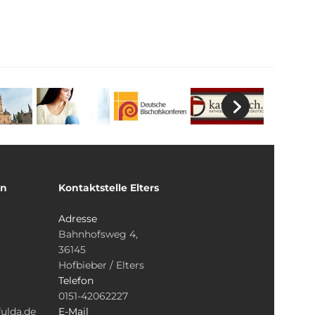
un
Kontaktstelle Elters
Adresse
Bahnhofsweg 4,
36145
Hofbieber / Elters
Telefon
0151-42062227
ulda.de
E-Mail