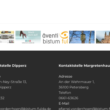
tstelle Dipperz
Kontaktstelle Margretenha
e
Adresse
-Ney-Straße 13,
An der Wehrmauer 1,
Dipperz
36100 Petersberg
Telefon
232
0661-63626
E-Mail
.vorderrhoen@bistum-fulda.de
pfarrei.vorderrhoen@bistum-f