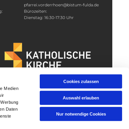
pfarrei.vorderrhoen@bistum-fulda.de
g:
Bürozeiten:
Dienstag: 16:30-17:30 Uhr
Cookies zulassen
le Medien
ir
Auswahl erlauben
, Werbung
ren Daten
Nur notwendige Cookies
ienste
gin