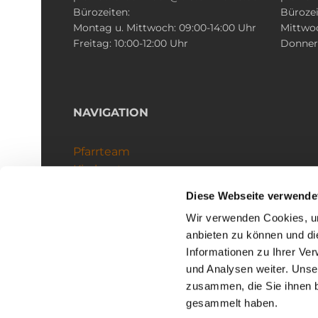
Bürozeiten:
Bürozei
Montag u. Mittwoch: 09:00-14:00 Uhr
Mittwoc
Freitag: 10:00-12:00 Uhr
Donners
NAVIGATION
Pfarrteam
Kirchenteams
Schutzkonzept
Diese Webseite verwende
Wir verwenden Cookies, um
anbieten zu können und di
Informationen zu Ihrer Ve
und Analysen weiter. Unse
zusammen, die Sie ihnen b
I
gesammelt haben.