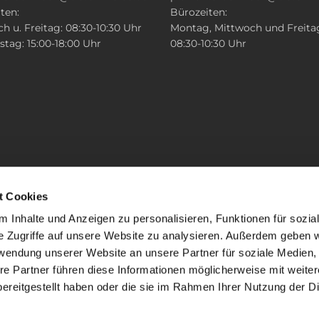
ten:
Bürozeiten:
h u. Freitag: 08:30-10:30 Uhr
Montag, Mittwoch und Freita
tag: 15:00-18:00 Uhr
08:30-10:30 Uhr
t Cookies
 Inhalte und Anzeigen zu personalisieren, Funktionen für sozia
e Zugriffe auf unsere Website zu analysieren. Außerdem geben w
rwendung unserer Website an unsere Partner für soziale Medien
re Partner führen diese Informationen möglicherweise mit weite
ereitgestellt haben oder die sie im Rahmen Ihrer Nutzung der D
mpressum
Datenschutzerklärung
ChurchDesk-Lo