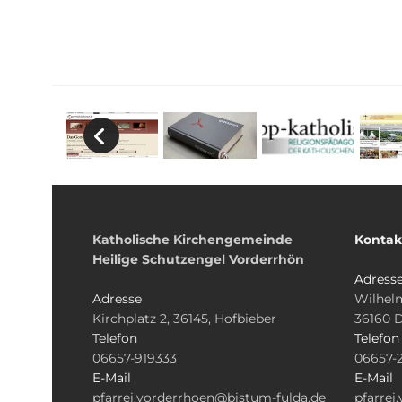
Katholische Kirchengemeinde
Kontak
Heilige Schutzengel Vorderrhön
Adress
Adresse
Wilhelm
Kirchplatz 2, 36145, Hofbieber
36160 
Telefon
Telefon
06657-919333
06657-
E-Mail
E-Mail
pfarrei.vorderrhoen@bistum-fulda.de
pfarrei