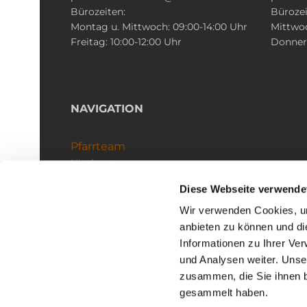
Bürozeiten:
Bürozei
Montag u. Mittwoch: 09:00-14:00 Uhr
Mittwoc
Freitag: 10:00-12:00 Uhr
Donners
NAVIGATION
Pfarrteam
Kirchenteams
Schutzkonzept
Diese Webseite verwende
Wir verwenden Cookies, um
anbieten zu können und di
Informationen zu Ihrer Ve
und Analysen weiter. Unse
zusammen, die Sie ihnen b
I
gesammelt haben.