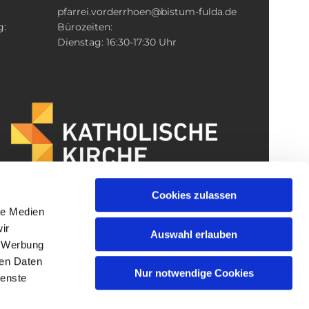
pfarrei.vorderrhoen@bistum-fulda.de
g:
Bürozeiten:
Dienstag: 16:30-17:30 Uhr
Cookies zulassen
le Medien
ir
Auswahl erlauben
, Werbung
ren Daten
Nur notwendige Cookies
ienste
gin