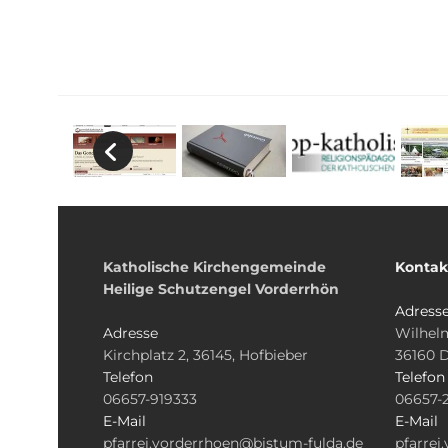
Katholische Kirchengemeinde
Kontak
Heilige Schutzengel Vorderrhön
Adress
Adresse
Wilhelm
Kirchplatz 2, 36145, Hofbieber
36160 
Telefon
Telefon
06657-919333
06657-
E-Mail
E-Mail
pfarrei.vorderrhoen@bistum-fulda.de
pfarrei