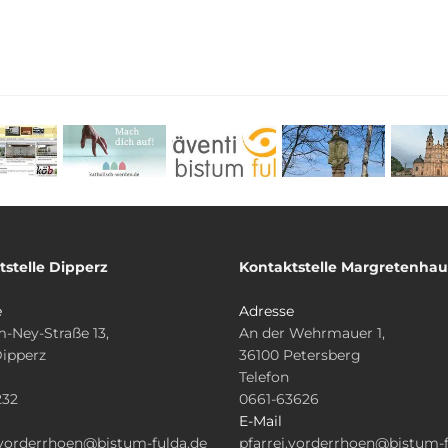
tstelle Dipperz
Kontaktstelle Margretenha
e
Adresse
-Ney-Straße 13,
An der Wehrmauer 1,
Dipperz
36100 Petersberg
Telefon
232
0661-63626
E-Mail
.vorderrhoen@bistum-fulda.de
pfarrei.vorderrhoen@bistum-f