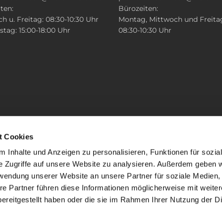
ten:
Bürozeiten:
h u. Freitag: 08:30-10:30 Uhr
Montag, Mittwoch und Freita
tag: 15:00-18:00 Uhr
08:30-10:30 Uhr
t Cookies
 Inhalte und Anzeigen zu personalisieren, Funktionen für sozia
e Zugriffe auf unsere Website zu analysieren. Außerdem geben w
rwendung unserer Website an unsere Partner für soziale Medien
re Partner führen diese Informationen möglicherweise mit weite
ereitgestellt haben oder die sie im Rahmen Ihrer Nutzung der D
mpressum
Datenschutzerklärung
ChurchDesk-Lo