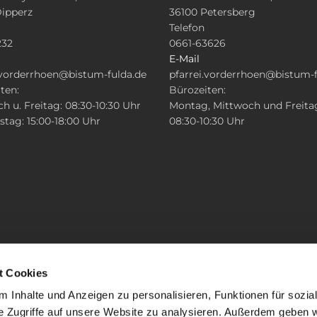
Dipperz
36100 Petersberg
Telefon
232
0661-63626
E-Mail
.vorderrhoen@bistum-fulda.de
pfarrei.vorderrhoen@bistum-f
ten:
Bürozeiten:
h u. Freitag: 08:30-10:30 Uhr
Montag, Mittwoch und Freita
tag: 15:00-18:00 Uhr
08:30-10:30 Uhr
t Cookies
 Inhalte und Anzeigen zu personalisieren, Funktionen für sozia
e Zugriffe auf unsere Website zu analysieren. Außerdem geben w