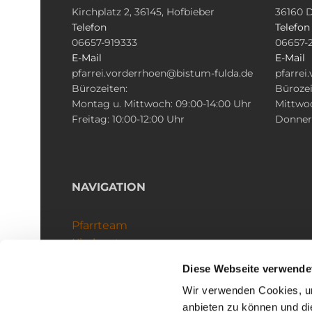
Kirchplatz 2, 36145, Hofbieber
36160 
Telefon
Telefon
06657-919333
06657-
E-Mail
E-Mail
pfarrei.vorderrhoen@bistum-fulda.de
pfarrei
Bürozeiten:
Bürozei
Montag u. Mittwoch: 09:00-14:00 Uhr
Mittwoc
Freitag: 10:00-12:00 Uhr
Donners
NAVIGATION
Pfarrteam
Kirchenteams
Schutzkonzept
Diese Webseite verwende
Wir verwenden Cookies, um
anbieten zu können und di