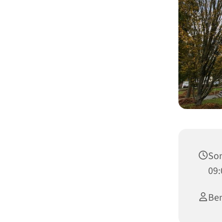
Son
09:
Be