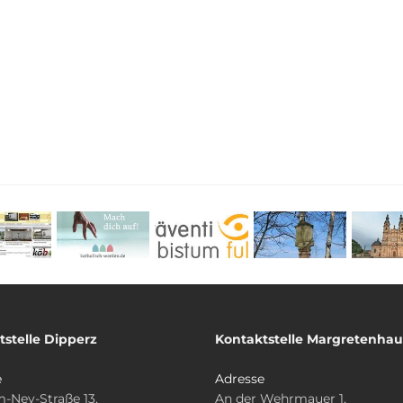
tstelle Dipperz
Kontaktstelle Margretenha
e
Adresse
-Ney-Straße 13,
An der Wehrmauer 1,