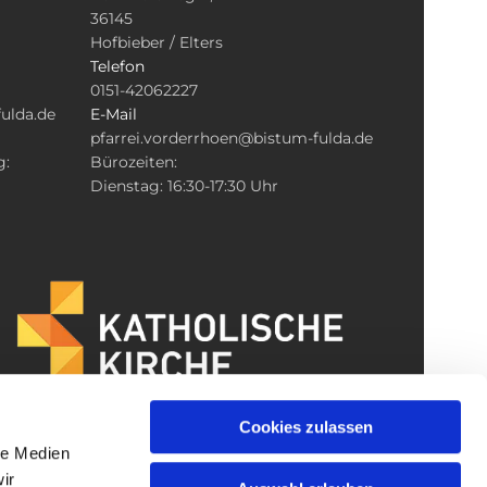
36145
Hofbieber / Elters
Telefon
0151-42062227
ulda.de
E-Mail
pfarrei.vorderrhoen@bistum-fulda.de
g:
Bürozeiten:
Dienstag: 16:30-17:30 Uhr
Cookies zulassen
le Medien
ir