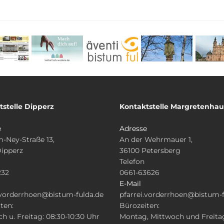
tstelle Dipperz
Kontaktstelle Margretenha
e
Adresse
-Ney-Straße 13,
An der Wehrmauer 1,
Dipperz
36100 Petersberg
Telefon
232
0661-63626
E-Mail
.vorderrhoen@bistum-fulda.de
pfarrei.vorderrhoen@bistum-f
ten:
Bürozeiten:
h u. Freitag: 08:30-10:30 Uhr
Montag, Mittwoch und Freita