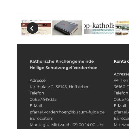
Katholische Kirchengemeinde
Kontak
Heilige Schutzengel Vorderrhön
Adress
Adresse
Wilhelm
Kirchplatz 2, 36145, Hofbieber
36160 
Telefon
Telefon
06657-919333
06657-
E-Mail
E-Mail
pfarrei.vorderrhoen@bistum-fulda.de
pfarrei
Bürozeiten:
Bürozei
Montag u. Mittwoch: 09:00-14:00 Uhr
Mittwoc