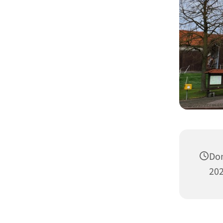
Don
202