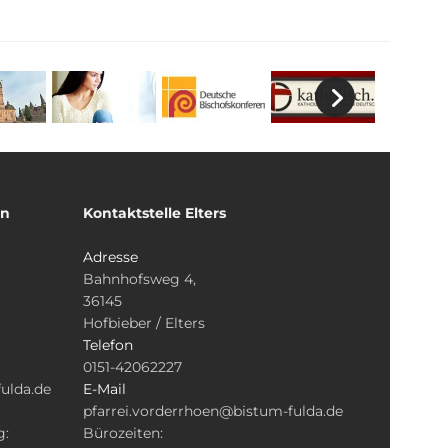
un
Kontaktstelle Elters
Adresse
Bahnhofsweg 4,
36145
Hofbieber / Elters
Telefon
0151-42062227
ulda.de
E-Mail
pfarrei.vorderrhoen@bistum-fulda.de
g:
Bürozeiten: