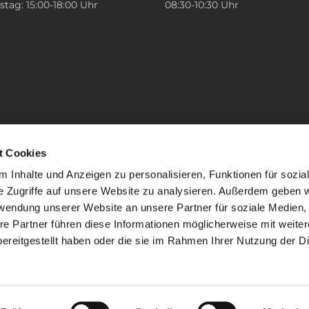
tag: 15:00-18:00 Uhr
08:30-10:30 Uhr
t Cookies
 Inhalte und Anzeigen zu personalisieren, Funktionen für sozia
e Zugriffe auf unsere Website zu analysieren. Außerdem geben w
rwendung unserer Website an unsere Partner für soziale Medien
re Partner führen diese Informationen möglicherweise mit weite
ereitgestellt haben oder die sie im Rahmen Ihrer Nutzung der D
mpressum
Datenschutzerklärung
ChurchDesk-Lo