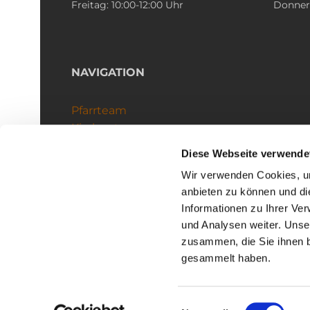
Freitag: 10:00-12:00 Uhr
Donners
NAVIGATION
Pfarrteam
Kirchenteams
Schutzkonzept
Diese Webseite verwende
Wir verwenden Cookies, um
anbieten zu können und di
Informationen zu Ihrer Ve
und Analysen weiter. Unse
zusammen, die Sie ihnen b
I
gesammelt haben.
Einwilligungsauswahl