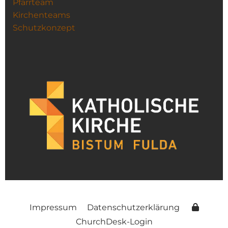
Pfarrteam
Kirchenteams
Schutzkonzept
Impressum
Datenschutzerklärung
ChurchDesk-Login