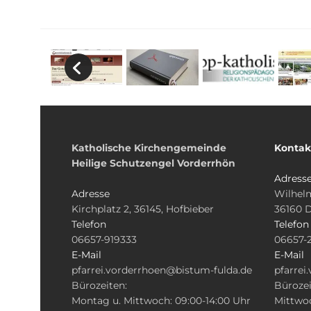
Katholische Kirchengemeinde
Kontak
Heilige Schutzengel Vorderrhön
Adress
Adresse
Wilhelm
Kirchplatz 2, 36145, Hofbieber
36160 
Telefon
Telefon
06657-919333
06657-
E-Mail
E-Mail
pfarrei.vorderrhoen@bistum-fulda.de
pfarrei
Bürozeiten:
Bürozei
Montag u. Mittwoch: 09:00-14:00 Uhr
Mittwoc