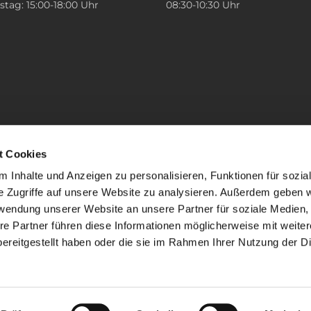
tag: 15:00-18:00 Uhr
08:30-10:30 Uhr
t Cookies
 Inhalte und Anzeigen zu personalisieren, Funktionen für sozia
e Zugriffe auf unsere Website zu analysieren. Außerdem geben w
rwendung unserer Website an unsere Partner für soziale Medien
re Partner führen diese Informationen möglicherweise mit weite
ereitgestellt haben oder die sie im Rahmen Ihrer Nutzung der D
mpressum
Datenschutzerklärung
ChurchDesk-Lo