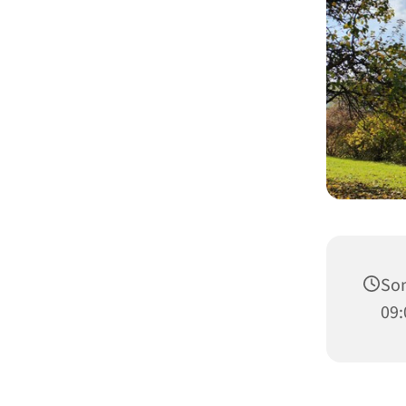
Son
09: