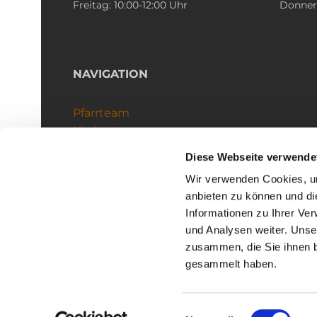
Freitag: 10:00-12:00 Uhr
Donners
NAVIGATION
Pfarrteam
Kirchenteams
Schutzkonzept
Diese Webseite verwende
Wir verwenden Cookies, um
anbieten zu können und di
Informationen zu Ihrer Ve
und Analysen weiter. Unse
zusammen, die Sie ihnen b
I
gesammelt haben.
Einwilligungsauswahl