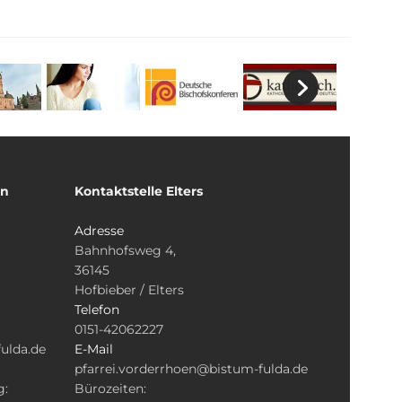
un
Kontaktstelle Elters
Adresse
Bahnhofsweg 4,
36145
Hofbieber / Elters
Telefon
0151-42062227
ulda.de
E-Mail
pfarrei.vorderrhoen@bistum-fulda.de
g:
Bürozeiten: