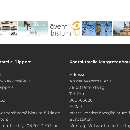
tstelle Dipperz
Kontaktstelle Margretenha
e
Adresse
-Ney-Straße 13,
An der Wehrmauer 1,
Dipperz
36100 Petersberg
Telefon
232
0661-63626
E-Mail
.vorderrhoen@bistum-fulda.de
pfarrei.vorderrhoen@bistum-f
ten:
Bürozeiten:
h u. Freitag: 08:30-10:30 Uhr
Montag, Mittwoch und Freita