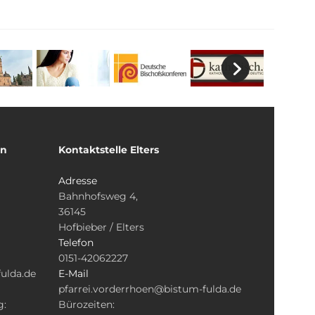
un
Kontaktstelle Elters
Adresse
Bahnhofsweg 4,
36145
Hofbieber / Elters
Telefon
0151-42062227
ulda.de
E-Mail
pfarrei.vorderrhoen@bistum-fulda.de
g:
Bürozeiten: