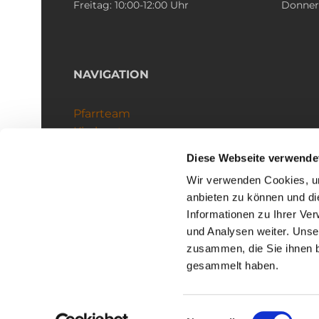
Freitag: 10:00-12:00 Uhr
Donners
NAVIGATION
Pfarrteam
Kirchenteams
Schutzkonzept
Diese Webseite verwende
Wir verwenden Cookies, um
anbieten zu können und di
Informationen zu Ihrer Ve
und Analysen weiter. Unse
zusammen, die Sie ihnen b
I
gesammelt haben.
Einwilligungsauswahl