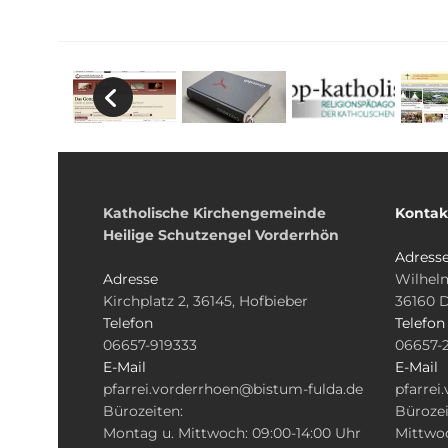
Katholische Kirchengemeinde
Kontak
Heilige Schutzengel Vorderrhön
Adress
Adresse
Wilhelm
Kirchplatz 2, 36145, Hofbieber
36160 
Telefon
Telefon
06657-919333
06657-
E-Mail
E-Mail
pfarrei.vorderrhoen@bistum-fulda.de
pfarrei
Bürozeiten:
Bürozei
Montag u. Mittwoch: 09:00-14:00 Uhr
Mittwoc