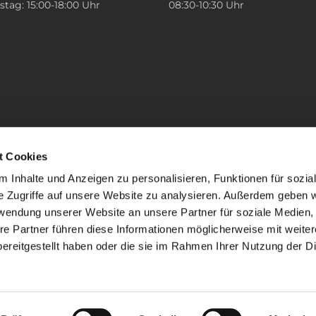
tag: 15:00-18:00 Uhr
08:30-10:30 Uhr
t Cookies
 Inhalte und Anzeigen zu personalisieren, Funktionen für sozia
e Zugriffe auf unsere Website zu analysieren. Außerdem geben w
rwendung unserer Website an unsere Partner für soziale Medien
re Partner führen diese Informationen möglicherweise mit weite
ereitgestellt haben oder die sie im Rahmen Ihrer Nutzung der D
mpressum
Datenschutzerklärung
ChurchDesk-Lo