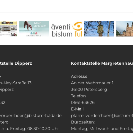
tstelle Dipperz
Kontaktstelle Margretenha
e
Adresse
-Ney-Straße 13,
An der Wehrmauer 1,
Dipperz
36100 Petersberg
Telefon
232
0661-63626
E-Mail
.vorderrhoen@bistum-fulda.de
pfarrei.vorderrhoen@bistum-f
ten:
Bürozeiten:
h u. Freitag: 08:30-10:30 Uhr
Montag, Mittwoch und Freita