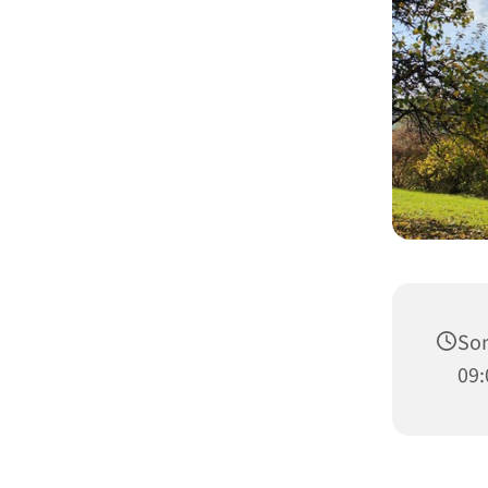
Son
09: