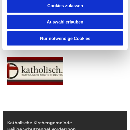
Cookies zulassen
Auswahl erlauben
Nur notwendige Cookies
Katholische Kirchengemeinde
Heilige Schutzengel Vorderrhön