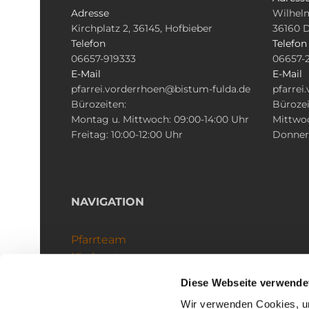
Adresse
Wilhelm
Kirchplatz 2, 36145, Hofbieber
36160 
Telefon
Telefon
06657-919333
06657-
E-Mail
E-Mail
pfarrei.vorderrhoen@bistum-fulda.de
pfarrei
Bürozeiten:
Bürozei
Montag u. Mittwoch: 09:00-14:00 Uhr
Mittwoc
Freitag: 10:00-12:00 Uhr
Donners
NAVIGATION
Pfarrteam
Kirchenteams
Schutzkonzept
Diese Webseite verwende
Wir verwenden Cookies, um