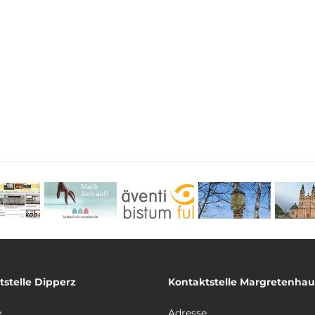
tstelle Dipperz
Kontaktstelle Margretenha
e
Adresse