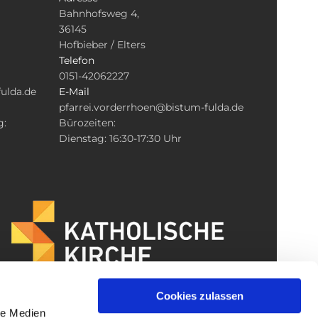
Bahnhofsweg 4,
36145
Hofbieber / Elters
Telefon
0151-42062227
ulda.de
E-Mail
pfarrei.vorderrhoen@bistum-fulda.de
g:
Bürozeiten:
Dienstag: 16:30-17:30 Uhr
Cookies zulassen
le Medien