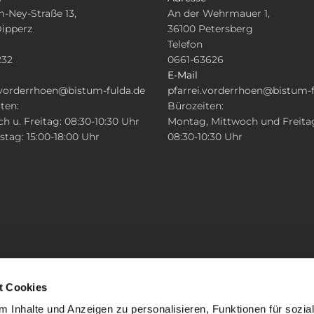
-Ney-Straße 13,
An der Wehrmauer 1,
Dipperz
36100 Petersberg
Telefon
232
0661-63626
E-Mail
.vorderrhoen@bistum-fulda.de
pfarrei.vorderrhoen@bistum-f
ten:
Bürozeiten:
h u. Freitag: 08:30-10:30 Uhr
Montag, Mittwoch und Freita
tag: 15:00-18:00 Uhr
08:30-10:30 Uhr
t Cookies
 Inhalte und Anzeigen zu personalisieren, Funktionen für sozia