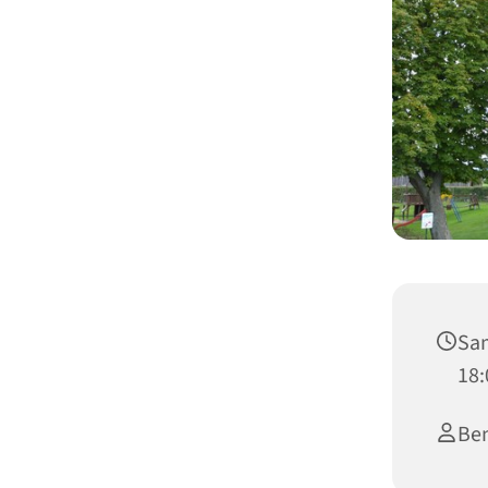
Sam
18:
Be