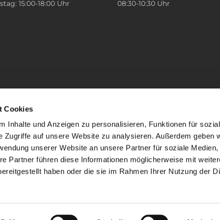
tag: 15:00-18:00 Uhr
08:30-10:30 Uhr
t Cookies
 Inhalte und Anzeigen zu personalisieren, Funktionen für sozia
e Zugriffe auf unsere Website zu analysieren. Außerdem geben w
rwendung unserer Website an unsere Partner für soziale Medien
re Partner führen diese Informationen möglicherweise mit weite
ereitgestellt haben oder die sie im Rahmen Ihrer Nutzung der D
mpressum
Datenschutzerklärung
ChurchDesk-Lo