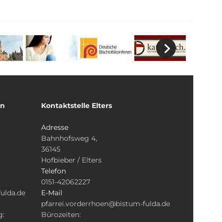
un
Kontaktstelle Elters
Adresse
Bahnhofsweg 4,
36145
Hofbieber / Elters
Telefon
0151-42062227
ulda.de
E-Mail
pfarrei.vorderrhoen@bistum-fulda.de
g:
Bürozeiten: