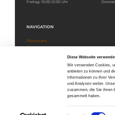
Freitag: 10:00-12:00 Uhr
Donners
NAVIGATION
Pfarrteam
Kirchenteams
Schutzkonzept
Diese Webseite verwende
Wir verwenden Cookies, um
anbieten zu können und di
Informationen zu Ihrer Ve
und Analysen weiter. Unse
zusammen, die Sie ihnen b
I
gesammelt haben.
Einwilligungsauswahl