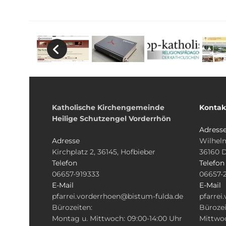
Katholische Kirchengemeinde
Kontak
Heilige Schutzengel Vorderrhön
Adress
Adresse
Wilhelm
Kirchplatz 2, 36145, Hofbieber
36160 
Telefon
Telefon
06657-919333
06657-
E-Mail
E-Mail
pfarrei.vorderrhoen@bistum-fulda.de
pfarrei
Bürozeiten:
Bürozei
Montag u. Mittwoch: 09:00-14:00 Uhr
Mittwoc