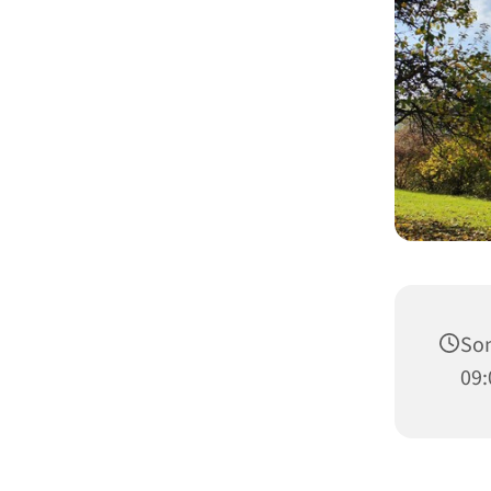
Son
09: