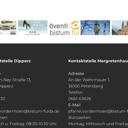
tstelle Dipperz
Kontaktstelle Margretenha
e
Adresse
-Ney-Straße 13,
An der Wehrmauer 1,
Dipperz
36100 Petersberg
Telefon
232
0661-63626
E-Mail
.vorderrhoen@bistum-fulda.de
pfarrei.vorderrhoen@bistum-f
ten:
Bürozeiten:
h u. Freitag: 08:30-10:30 Uhr
Montag, Mittwoch und Freita