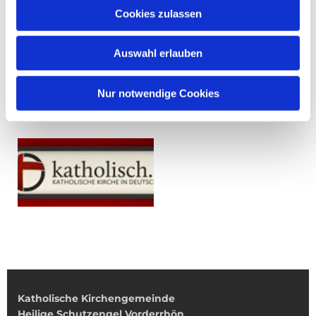
Cookies zulassen
Auswahl erlauben
Nur notwendige Cookies
Katholische Kirchengemeinde
Heilige Schutzengel Vorderrhön