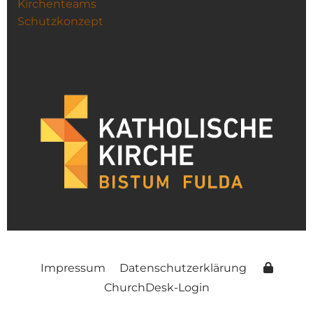
Kirchenteams
Schutzkonzept
Impressum
Datenschutzerklärung
ChurchDesk-Login