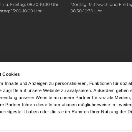
h u. Freitag: 08:30-10:30 Uhr
Montag, Mittwoch und Freita
tag: 15:00-18:00 Uhr
08:30-10:30 Uhr
t Cookies
 Inhalte und Anzeigen zu personalisieren, Funktionen für sozia
e Zugriffe auf unsere Website zu analysieren. Außerdem geben w
rwendung unserer Website an unsere Partner für soziale Medien
re Partner führen diese Informationen möglicherweise mit weite
ereitgestellt haben oder die sie im Rahmen Ihrer Nutzung der D
mpressum
Datenschutzerklärung
ChurchDesk-Lo