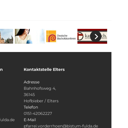
un
Kontaktstelle Elters
Adresse
Bahnhofsweg 4,
36145
Hofbieber / Elters
Telefon
0151-42062227
ulda.de
E-Mail
pfarrei.vorderrhoen@bistum-fulda.de