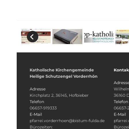
Katholische Kirchengemeinde
Kontak
Heilige Schutzengel Vorderrhön
Adress
Adresse
Wilhelm
Kirchplatz 2, 36145, Hofbieber
36160 
Telefon
Telefon
06657-919333
06657-
E-Mail
E-Mail
pfarrei.vorderrhoen@bistum-fulda.de
pfarrei
Bürozeiten:
Bürozei