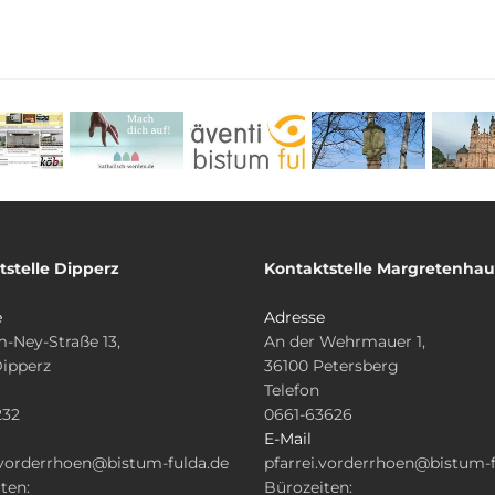
tstelle Dipperz
Kontaktstelle Margretenha
e
Adresse
-Ney-Straße 13,
An der Wehrmauer 1,
Dipperz
36100 Petersberg
Telefon
232
0661-63626
E-Mail
.vorderrhoen@bistum-fulda.de
pfarrei.vorderrhoen@bistum-f
ten:
Bürozeiten: