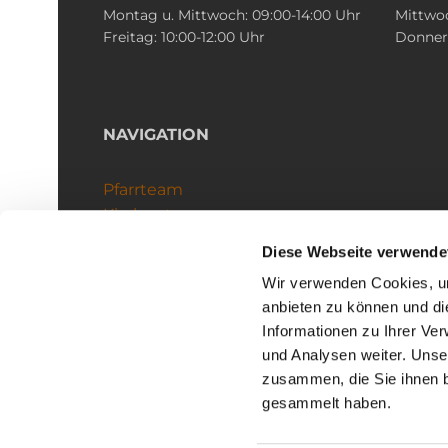
Montag u. Mittwoch: 09:00-14:00 Uhr
Mittwoc
Freitag: 10:00-12:00 Uhr
Donners
NAVIGATION
Pfarrteam
Kirchenteams
Schutzkonzept
Diese Webseite verwende
Wir verwenden Cookies, um
anbieten zu können und di
Informationen zu Ihrer Ve
und Analysen weiter. Unse
zusammen, die Sie ihnen b
I
gesammelt haben.