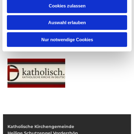
Cookies zulassen
Auswahl erlauben
Nur notwendige Cookies
Katholische Kirchengemeinde
Heilige Schutzengel Vorderrhön