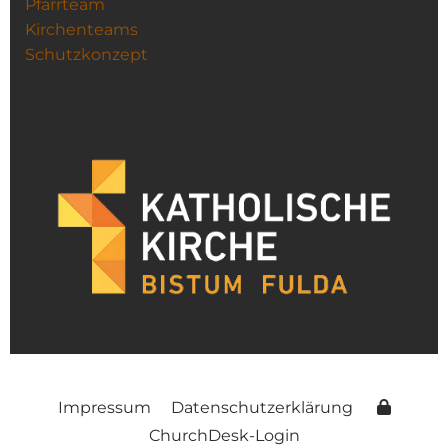
Pfarrteam
Kirchenteams
Schutzkonzept
Impressum
Datenschutzerklärung
ChurchDesk-Login