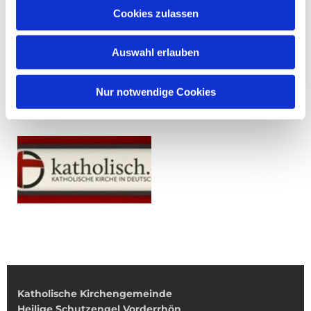
Cookies zulassen
Auswahl erlauben
Nur notwendige Cookies
Katholische Kirchengemeinde
Heilige Schutzengel Vorderrhön