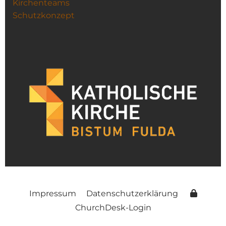
Kirchenteams
Schutzkonzept
Impressum
Datenschutzerklärung
ChurchDesk-Login