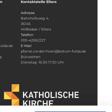
un
Kontaktstelle Elters
Adresse
Bahnhofsweg 4,
36145
Hofbieber / Elters
Telefon
0151-42062227
ulda.de
E-Mail
pfarrei.vorderrhoen@bistum-fulda.de
g:
Bürozeiten:
Dienstag: 16:30-17:30 Uhr