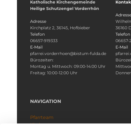
Katholische Kirchengemeinde
Kontak
Heilige Schutzengel Vorderrhön
Adress
Adresse
Wilhelm
Kirchplatz 2, 36145, Hofbieber
36160 
Telefon
Telefon
06657-919333
06657-
E-Mail
E-Mail
pfarrei.vorderrhoen@bistum-fulda.de
pfarrei
Bürozeiten:
Bürozei
Montag u. Mittwoch: 09:00-14:00 Uhr
Mittwoc
Freitag: 10:00-12:00 Uhr
Donners
NAVIGATION
Pfarrteam
Kirchenteams