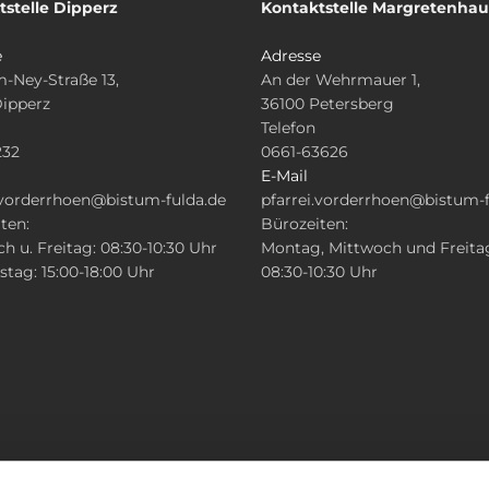
tstelle Dipperz
Kontaktstelle Margretenha
e
Adresse
-Ney-Straße 13,
An der Wehrmauer 1,
Dipperz
36100 Petersberg
Telefon
232
0661-63626
E-Mail
.vorderrhoen@bistum-fulda.de
pfarrei.vorderrhoen@bistum-f
ten:
Bürozeiten:
h u. Freitag: 08:30-10:30 Uhr
Montag, Mittwoch und Freita
tag: 15:00-18:00 Uhr
08:30-10:30 Uhr