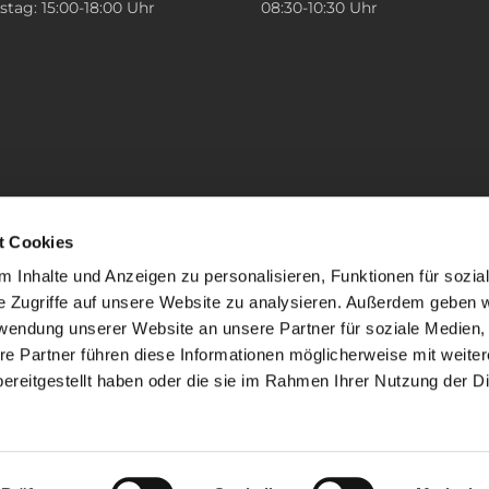
tag: 15:00-18:00 Uhr
08:30-10:30 Uhr
t Cookies
 Inhalte und Anzeigen zu personalisieren, Funktionen für sozia
e Zugriffe auf unsere Website zu analysieren. Außerdem geben w
rwendung unserer Website an unsere Partner für soziale Medien
re Partner führen diese Informationen möglicherweise mit weite
ereitgestellt haben oder die sie im Rahmen Ihrer Nutzung der D
mpressum
Datenschutzerklärung
ChurchDesk-Lo