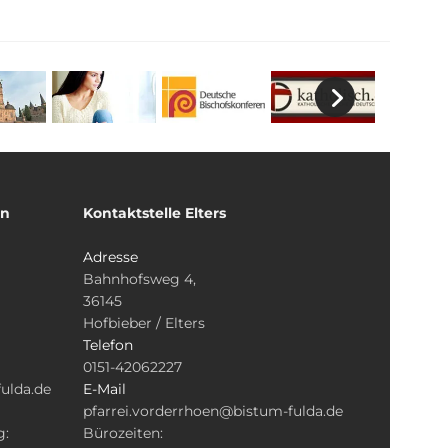
un
Kontaktstelle Elters
Adresse
Bahnhofsweg 4,
36145
Hofbieber / Elters
Telefon
0151-42062227
ulda.de
E-Mail
pfarrei.vorderrhoen@bistum-fulda.de
g:
Bürozeiten: