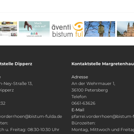
tstelle Dipperz
Kontaktstelle Margretenha
e
Adresse
-Ney-Straße 13,
An der Wehrmauer 1,
Dipperz
36100 Petersberg
Telefon
232
0661-63626
E-Mail
.vorderrhoen@bistum-fulda.de
pfarrei.vorderrhoen@bistum-f
ten:
Bürozeiten:
h u. Freitag: 08:30-10:30 Uhr
Montag, Mittwoch und Freita