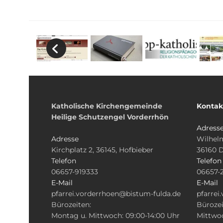
Katholische Kirchengemeinde
Kontak
Heilige Schutzengel Vorderrhön
Adress
Adresse
Wilhelm
Kirchplatz 2, 36145, Hofbieber
36160 
Telefon
Telefon
06657-919333
06657-
E-Mail
E-Mail
pfarrei.vorderrhoen@bistum-fulda.de
pfarrei
Bürozeiten:
Bürozei
Montag u. Mittwoch: 09:00-14:00 Uhr
Mittwoc