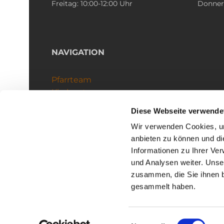
Freitag: 10:00-12:00 Uhr
Donners
NAVIGATION
Pfarrteam
Kirchenteams
Schutzkonzept
Diese Webseite verwende
Wir verwenden Cookies, um
anbieten zu können und di
Informationen zu Ihrer Ve
und Analysen weiter. Unse
zusammen, die Sie ihnen b
I
gesammelt haben.
Einwilligungsauswahl