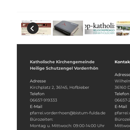
Katholische Kirchengemeinde
Kontak
Heilige Schutzengel Vorderrhön
Adress
Adresse
Wilhelm
Kirchplatz 2, 36145, Hofbieber
36160 
Telefon
Telefon
06657-919333
06657-
E-Mail
E-Mail
pfarrei.vorderrhoen@bistum-fulda.de
pfarrei
Bürozeiten:
Bürozei
Montag u. Mittwoch: 09:00-14:00 Uhr
Mittwoc