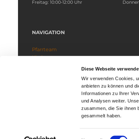
Freitag: 10:00-12:00 Uhr
Donners
NAVIGATION
Pfarrteam
Kirchenteams
Schutzkonzept
Diese Webseite verwende
Wir verwenden Cookies, um
anbieten zu können und di
Informationen zu Ihrer Ve
und Analysen weiter. Unse
zusammen, die Sie ihnen b
I
gesammelt haben.
Einwilligungsauswahl