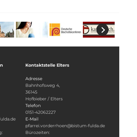
un
Kontaktstelle Elters
Adresse
Bahnhofsweg 4,
36145
Hofbieber / Elters
Telefon
0151-42062227
ulda.de
E-Mail
pfarrei.vorderrhoen@bistum-fulda.de
g:
Bürozeiten: