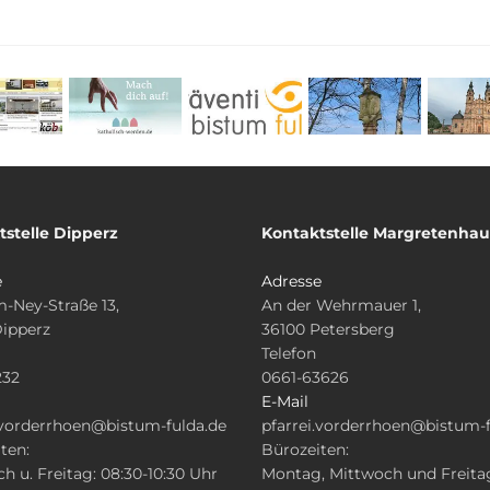
tstelle Dipperz
Kontaktstelle Margretenha
e
Adresse
-Ney-Straße 13,
An der Wehrmauer 1,
Dipperz
36100 Petersberg
Telefon
232
0661-63626
E-Mail
.vorderrhoen@bistum-fulda.de
pfarrei.vorderrhoen@bistum-f
ten:
Bürozeiten:
h u. Freitag: 08:30-10:30 Uhr
Montag, Mittwoch und Freita