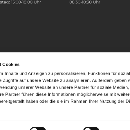
tag: 15:00-18:00 Uhr
08:30-10:30 Uhr
t Cookies
 Inhalte und Anzeigen zu personalisieren, Funktionen für sozia
e Zugriffe auf unsere Website zu analysieren. Außerdem geben w
rwendung unserer Website an unsere Partner für soziale Medien
re Partner führen diese Informationen möglicherweise mit weite
ereitgestellt haben oder die sie im Rahmen Ihrer Nutzung der D
mpressum
Datenschutzerklärung
ChurchDesk-Lo